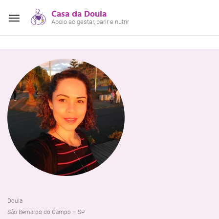
Casa da Doula
Alterar
Apoio ao gestar, parir e nutrir
navegação
Doula
São Bernardo do Campo – SP