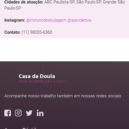
Cidades de atuação:
ABC Paulista-SP, São Paulo-SP, Grande São
Paulo-SP
Instagram:
@minutodedoulagem
@ipecoletiva
Contato:
(11) 98205-6360
Casa da Doula
Apoio ao gestar, parir e nutrir
Acompanhe nosso trabalho também em nossas redes sociais