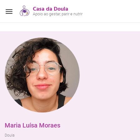
Casa da Doula
Alterar
Apoio ao gestar, parir e nutrir
navegação
Maria Luísa Moraes
Doula