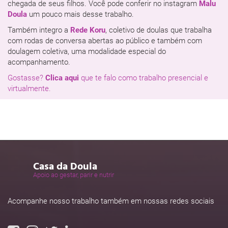
chegada de seus filhos. Você pode conferir no instagram
Malu
Doula
um pouco mais desse trabalho.
Também integro a
Rede Koru
, coletivo de doulas que trabalha
com rodas de conversa abertas ao público e também com
doulagem coletiva, uma modalidade especial do
acompanhamento.
Gostasse?
Clica aqui
que te falo como trabalho presencial e
virtualmente.
Casa da Doula
Apoio ao gestar, parir e nutrir
Acompanhe nosso trabalho também em nossas redes sociais