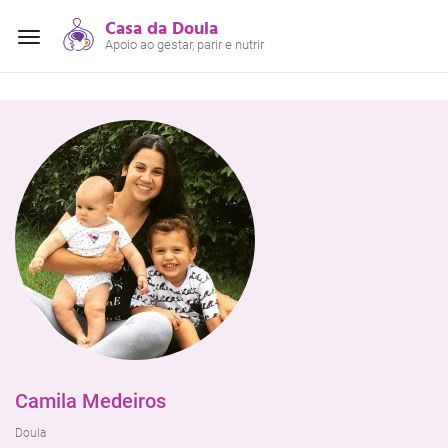
Casa da Doula
Alterar
Apoio ao gestar, parir e nutrir
navegação
Camila Medeiros
Doula