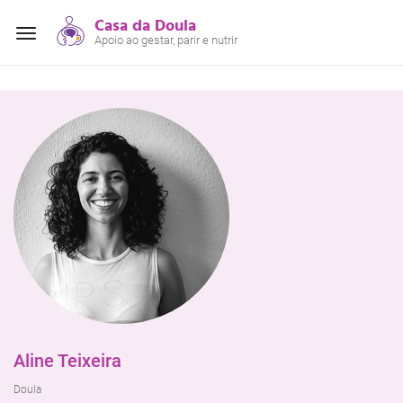
Casa da Doula
Alterar
Apoio ao gestar, parir e nutrir
navegação
Aline Teixeira
Doula